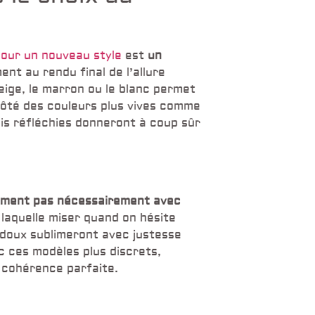
pour un nouveau style
est
un
ent au rendu final de l’allure
eige, le marron ou le blanc permet
côté des couleurs plus vives comme
ais réfléchies donneront à coup sûr
riment pas nécessairement avec
r laquelle miser quand on hésite
s doux sublimeront avec justesse
vec ces modèles plus discrets,
 cohérence parfaite.