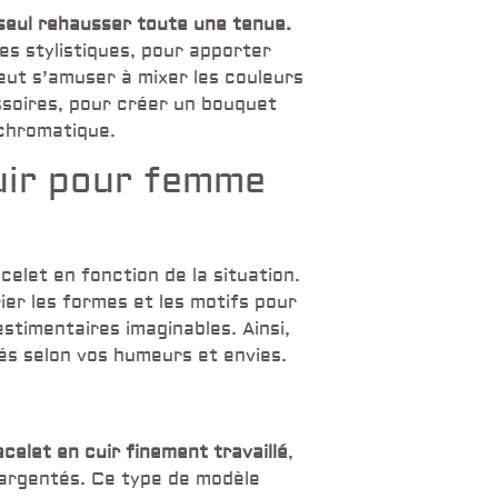
 seul rehausser toute une tenue.
es stylistiques, pour apporter
eut s’amuser à mixer les couleurs
ssoires, pour créer un bouquet
 chromatique.
uir pour femme
celet en fonction de la situation.
rier les formes et les motifs pour
stimentaires imaginables. Ainsi,
rés selon vos humeurs et envies.
celet en cuir finement travaillé
,
 argentés. Ce type de modèle