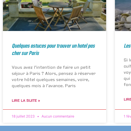
Quelques astuces pour trouver un hotel pas
Les
cher sur Paris
Si 
cul
Vous avez l’intention de faire un petit
voy
séjour à Paris ? Alors, pensez à réserver
qui
votre hôtel quelques semaines, voire,
fon
quelques mois à l’avance. Paris
LIR
LIRE LA SUITE »
18 juillet 2023
Aucun commentaire
1 fé