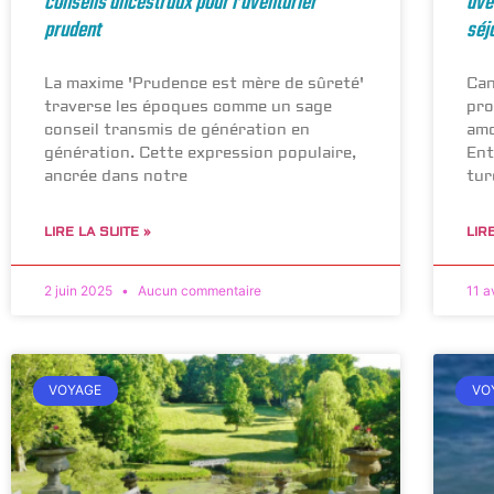
conseils ancestraux pour l’aventurier
ave
prudent
séj
La maxime 'Prudence est mère de sûreté'
Can
traverse les époques comme un sage
pro
conseil transmis de génération en
amo
génération. Cette expression populaire,
Ent
ancrée dans notre
tur
LIRE LA SUITE »
LIR
2 juin 2025
Aucun commentaire
11 a
VOYAGE
VO