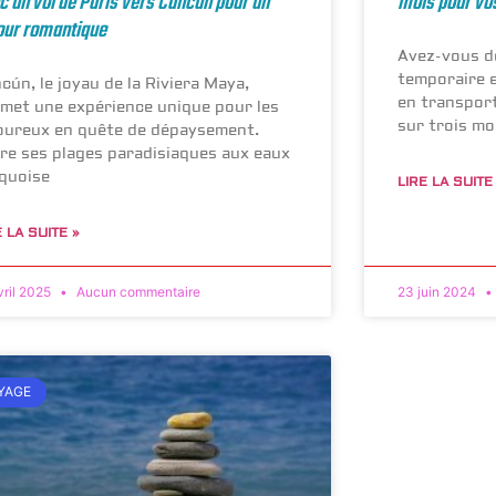
c un vol de Paris vers Cancún pour un
mois pour vo
our romantique
Avez-vous dé
temporaire e
cún, le joyau de la Riviera Maya,
en transport
met une expérience unique pour les
sur trois mo
ureux en quête de dépaysement.
re ses plages paradisiaques aux eaux
quoise
LIRE LA SUITE
E LA SUITE »
vril 2025
Aucun commentaire
23 juin 2024
YAGE