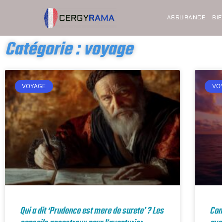
ASSURANCE
BI
Catégorie : voyage
VOYAGE
VO
Qui a dit ‘Prudence est mere de surete’ ? Les
Com