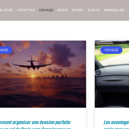
EN-ETRE
LIFESTYLE
VOYAGE
MODE
SPORT
SANTE
IMMOBILIER
YAGE
VOYAGE
ment organiser une évasion parfaite
Les avantages